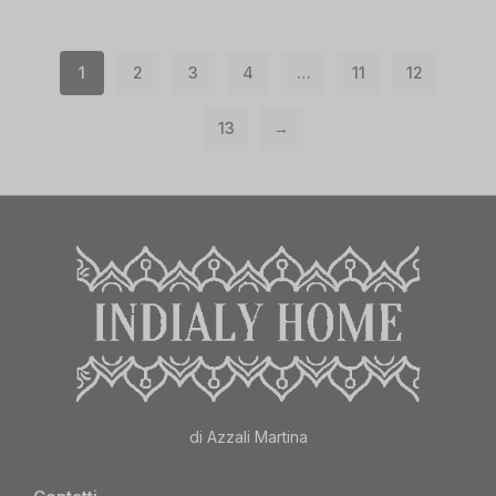
1
2
3
4
…
11
12
13
→
di Azzali Martina