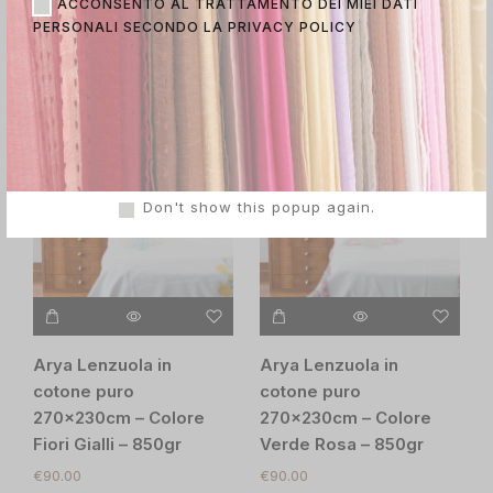
ACCONSENTO AL TRATTAMENTO DEI MIEI DATI
Verde Viola
Albero – 850gr
PERSONALI SECONDO LA
PRIVACY POLICY
€
90.00
€
90.00
Don't show this popup again.
Arya Lenzuola in
Arya Lenzuola in
cotone puro
cotone puro
270x230cm – Colore
270x230cm – Colore
Fiori Gialli – 850gr
Verde Rosa – 850gr
€
90.00
€
90.00