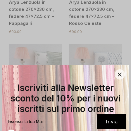
Arya Lenzuola in
Arya Lenzuola in
cotone 270×230 cm,
cotone 270×230 cm,
federe 47×72.5 cm –
federe 47×72.5 cm –
Pappagalli
Rosso Celeste
€
90.00
€
90.00
Iscriviti alla Newsletter
sconto del 10% per i nuovi
iscritti sul primo ordine
Arya Lenzuola in
Arya Lenzuola in
cotone 270×230 cm,
cotone puro
federe 47×72.5 cm –
270x230cm – Colore