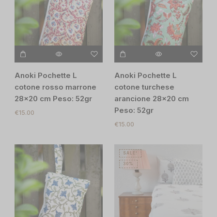
Anoki Pochette L
Anoki Pochette L
cotone rosso marrone
cotone turchese
28×20 cm Peso: 52gr
arancione 28×20 cm
Peso: 52gr
€
15.00
€
15.00
SALE!
30%