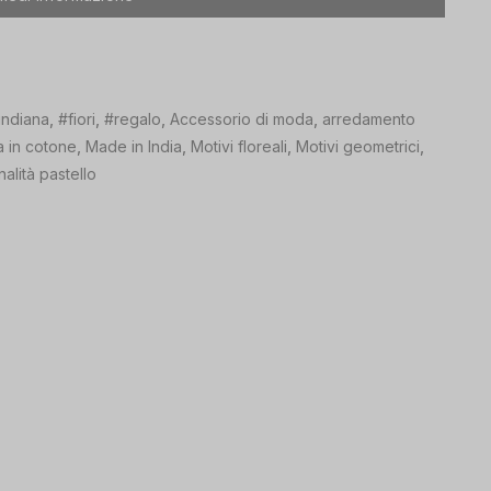
indiana
,
#fiori
,
#regalo
,
Accessorio di moda
,
arredamento
a in cotone
,
Made in India
,
Motivi floreali
,
Motivi geometrici
,
alità pastello