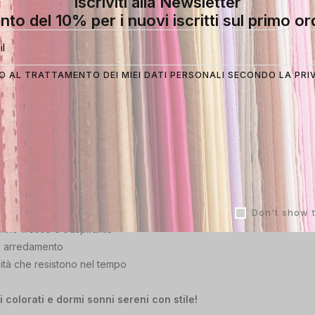
Iscriviti alla Newsletter
nto del 10% per i nuovi iscritti sul primo or
o set di lenzuola in puro cotone con motivi colorati. Realizzato in m
 AL TRATTAMENTO DEI MIEI DATI PERSONALI SECONDO LA
PRI
are un tocco di vivacità alla tua camera da letto
Don't show 
onno fresco e traspirante
 e arredamento
alità che resistono nel tempo
i colorati e dormi sonni sereni con stile!