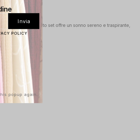
dine
orbido cotone100%, questo set offre un sonno sereno e traspirante,
VACY POLICY
this popup again.