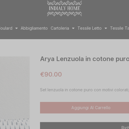
Foulard
Abbigliamento
Cartoleria
Tessile Letto
Tessile T
Arya Lenzuola in cotone pur
€
90.00
Set lenzuola in cotone puro con motivi colorat
Aggiungi Al Carrello
Ric