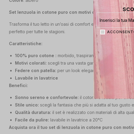
Colore
: albero
sco
Set lenzuola in cotone puro con motivi colorati
Trasforma il tuo letto in un’oasi di comfort e stile con il nostr
perfetto per tutte le stagioni.
ACCONSENTO
Caratteristiche:
100% puro cotone :
morbido, traspirante e resistente
Motivi colorati:
scegli tra una vasta gamma di fantasie per d
Federe con patella:
per un look elegante e raffinato
Lavabile in lavatrice
Benefici:
Sonno sereno e confortevole:
il cotone è ideale per un s
Stile unico:
scegli la fantasia che più si adatta al tuo gusto
Qualità duratura:
il set è realizzato con materiali di alta qu
Facile da pulire:
lavabile in lavatrice a 20°C
Acquista ora il tuo set di lenzuola in cotone puro con motiv