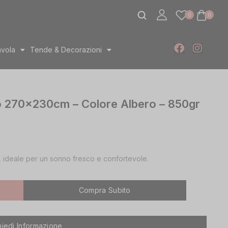
0
0
avola
Tende & Decorazioni
o 270x230cm – Colore Albero – 850gr
i, ideale per un sonno fresco e confortevole.
Compra Subito
hiedi Informazione