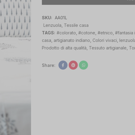
SKU:
AA01L
Lenzuola
,
Tessile casa
TAGS:
#colorato
,
#cotone
,
#etnico
,
#fantasia 
casa
,
artigianato indiano
,
Colori vivaci
,
lenzuol
Prodotto di alta qualità
,
Tessuto artigianale
,
Ton
Share: