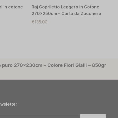
i in cotone
Raj Copriletto Leggero in Cotone
270x250cm – Carta da Zucchero
€
135.00
 puro 270x230cm – Colore Fiori Gialli – 850gr
wsletter