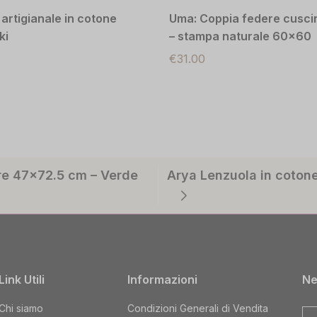
artigianale in cotone
Uma: Coppia federe cuscin
ki
– stampa naturale 60×60
€
31.00
re 47×72.5 cm – Verde
Arya Lenzuola in cotone
Link Utili
Informazioni
Ne
Chi siamo
Condizioni Generali di Vendita