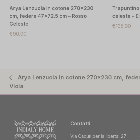
Arya Lenzuola in cotone 270×230
Trapuntino 
cm, federe 47×72.5 cm – Rosso
celeste – El
Celeste
€
135.00
€
90.00
Arya Lenzuola in cotone 270×230 cm, fede
Viola
Contatti
Via Caduti per la libertà, 27