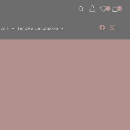
0
0
avola
Tende & Decorazioni