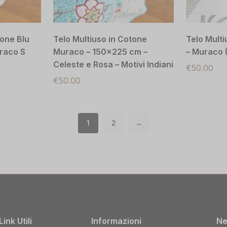
tone Blu
Telo Multiuso in Cotone
Telo Mult
raco S
Muraco – 150×225 cm –
– Muraco 
Celeste e Rosa – Motivi Indiani
€
50.00
€
50.00
1
2
→
Link Utili
Informazioni
Ne