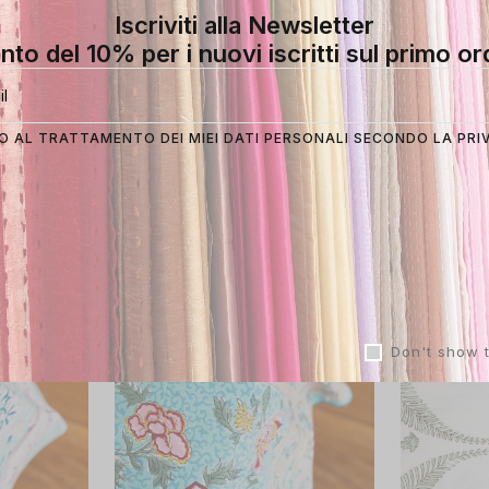
Iscriviti alla Newsletter
nto del 10% per i nuovi iscritti sul primo or
 AL TRATTAMENTO DEI MIEI DATI PERSONALI SECONDO LA
PRI
so Cotone
Muraco Telo Multiuso M –
Muraco Te
e Natura
180×270 cm, cotone, foglie
Rosso/Ar
verdi con fiori
Cotone 8
€
60.00
€
60.00
Don't show 