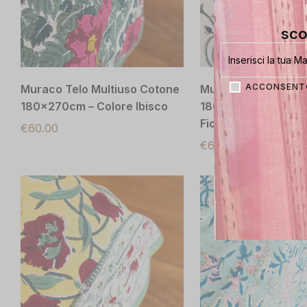
sco
ACCONSENTO
Muraco Telo Multiuso Cotone
Muraco Telo Multiu
180x270cm – Colore Ibisco
180x270cm – Color
Fiori
€
60.00
€
60.00