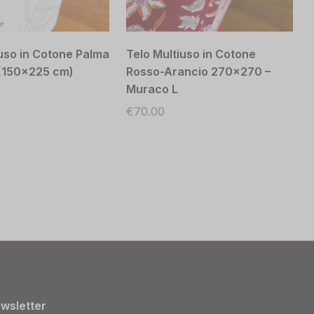
iuso in Cotone Palma
Telo Multiuso in Cotone
(150×225 cm)
Rosso-Arancio 270×270 –
Muraco L
€
70.00
wsletter