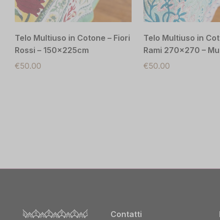
Telo Multiuso in Cotone – Fiori
Telo Multiuso in Co
Rossi – 150x225cm
Rami 270×270 – Mu
€
50.00
€
50.00
Contatti