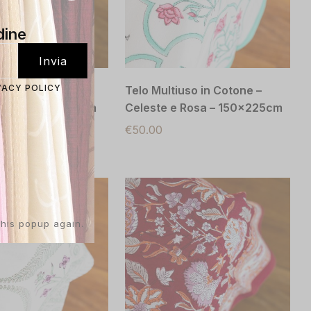
dine
VACY POLICY
lo Multiuso
Telo Multiuso in Cotone –
ancio 180×270 cm
Celeste e Rosa – 150x225cm
00gr
€
50.00
this popup again.