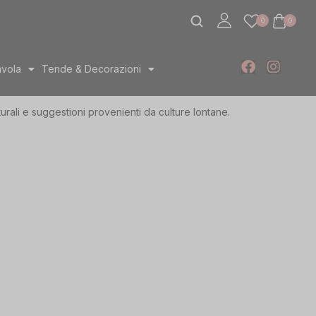
0
0
avola
Tende & Decorazioni
turali e suggestioni provenienti da culture lontane.