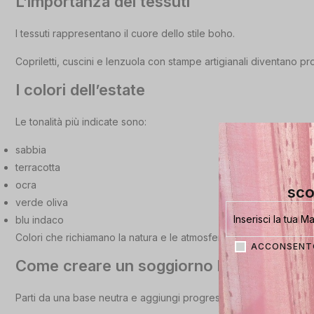
L’importanza dei tessuti
I tessuti rappresentano il cuore dello stile boho.
Copriletti, cuscini e lenzuola con stampe artigianali diventano pro
I colori dell’estate
Le tonalità più indicate sono:
sabbia
terracotta
ocra
sco
verde oliva
blu indaco
Colori che richiamano la natura e le atmosfere mediterranee.
ACCONSENTO
Come creare un soggiorno boho chic
Parti da una base neutra e aggiungi progressivamente: