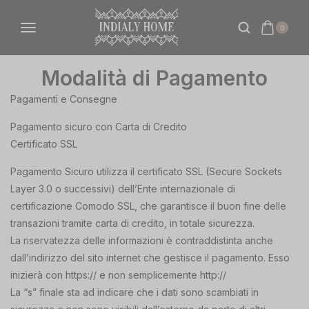
0
Modalità di Pagamento
Pagamenti e Consegne
Pagamento sicuro con Carta di Credito
Certificato SSL
Pagamento Sicuro utilizza il certificato SSL (Secure Sockets
Layer 3.0 o successivi) dell’Ente internazionale di
certificazione Comodo SSL, che garantisce il buon fine delle
transazioni tramite carta di credito, in totale sicurezza.
La riservatezza delle informazioni è contraddistinta anche
dall’indirizzo del sito internet che gestisce il pagamento. Esso
inizierà con https:// e non semplicemente http://
La “s” finale sta ad indicare che i dati sono scambiati in