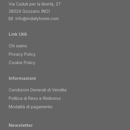
Via Caduti per la libertà, 27
28024 Gozzano (NO)
info@indialyhome.com
Link Utili
Chi siamo
Privacy Policy
Cookie Policy
Informazioni
Condizioni Generali di Vendita
Politica di Reso e Rimborso
Modalità di pagamento
Newsletter