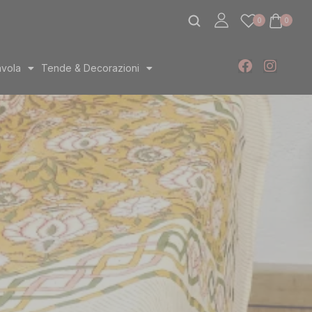
0
0
avola
Tende & Decorazioni