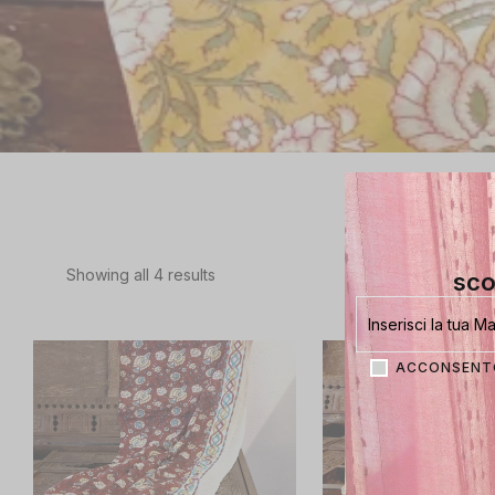
Showing all
4
results
sco
ACCONSENTO