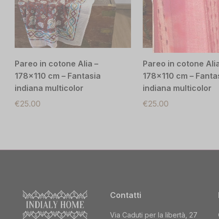
Pareo in cotone Alia –
Pareo in cotone Alia
178×110 cm – Fantasia
178×110 cm – Fanta
indiana multicolor
indiana multicolor
€
25.00
€
25.00
Contatti
Via Caduti per la libertà, 27