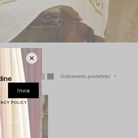
Ordinamento predefinito
24
dine
VACY POLICY