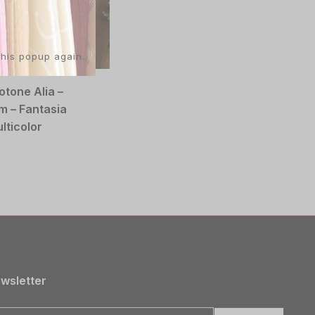
this popup again.
otone Alia –
m – Fantasia
lticolor
wsletter