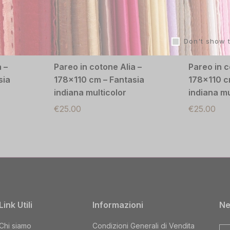
Don't show 
 –
Pareo in cotone Alia –
Pareo in c
sia
178×110 cm – Fantasia
178×110 c
indiana multicolor
indiana mu
€
25.00
€
25.00
Link Utili
Informazioni
Ne
Chi siamo
Condizioni Generali di Vendita