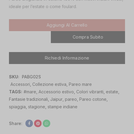
ideale per l’estate o come foulard.
Aggiungi Al Carrello
Compra Subito
Richiedi Informazione
SKU:
PABG02S
Accessori
,
Collezione estiva
,
Pareo mare
TAGS:
#mare
,
Accessorio estivo
,
Colori vibranti
,
estate
,
Fantasie tradizionali
,
Jaipur
,
pareo
,
Pareo cotone
,
spiaggia
,
stagione
,
stampe indiane
Share: