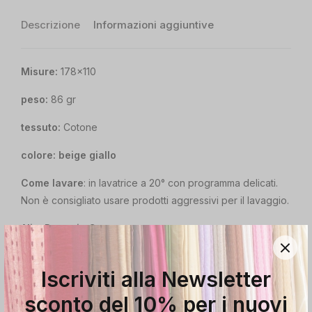
Descrizione
Informazioni aggiuntive
Misure:
178×110
peso:
86 gr
tessuto:
Cotone
colore:
beige giallo
Come lavare
: in lavatrice a 20° con programma delicati.
Non è consigliato usare prodotti aggressivi per il lavaggio.
Alia: Pareo in Cotone
Avvolgiti nell’eleganza senza tempo dei nostri
pareo Alia
Iscriviti alla Newsletter
in 100% cotone
, un omaggio vibrante all’arte tessile di
Jaipur, in India. Ogni pezzo è un arazzo di colori intensi e
sconto del 10% per i nuovi
fantasie tradizionali indiane
, sapientemente impresse