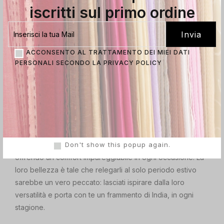
iscritti sul primo ordine
su cotone purissimo.
Questi accessori multiuso trascendono le stagioni: perfetti
come un leggero
pareo
per esaltare la tua silhouette nelle
ACCONSENTO AL TRATTAMENTO DEI MIEI DATI
calde giornate estive, si trasformano con grazia in un
PERSONALI SECONDO LA
PRIVACY POLICY
raffinato
foulard
per aggiungere un tocco di esotismo e
calore ai tuoi outfit autunnali e invernali.
La ricchezza dei motivi ancestrali e i brillanti colori, sono
realizzati con cura e passione dagli artigiani di Jaipur,
rendono così, ogni pareo un’opera d’arte da indossare.
Don't show this popup again.
La morbidezza del
cotone 100%
accarezza la pelle,
offrendo un comfort impareggiabile in ogni occasione. La
loro bellezza è tale che relegarli al solo periodo estivo
sarebbe un vero peccato: lasciati ispirare dalla loro
versatilità e porta con te un frammento di India, in ogni
stagione.