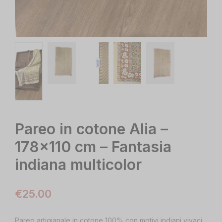
Pareo in cotone Alia –
178×110 cm – Fantasia
indiana multicolor
€
25.00
Pareo artigianale in cotone 100% con motivi indiani vivaci,