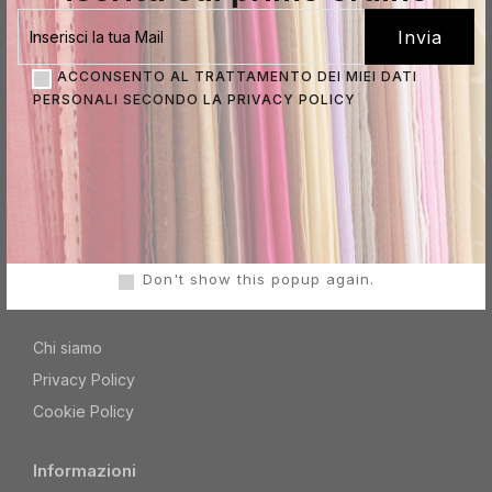
ACCONSENTO AL TRATTAMENTO DEI MIEI DATI
di Azzali Martina
PERSONALI SECONDO LA
PRIVACY POLICY
Contatti
Via Caduti per la libertà, 27
28024 Gozzano (NO)
info@indialyhome.com
Don't show this popup again.
Link Utili
Chi siamo
Privacy Policy
Cookie Policy
Informazioni