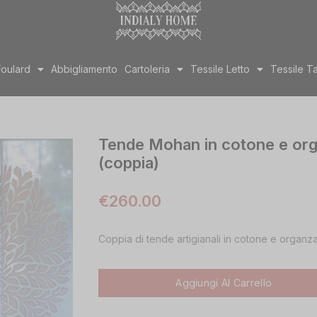
Foulard
Abbigliamento
Cartoleria
Tessile Letto
Tessile T
Tende Mohan in cotone e org
(coppia)
€
260.00
Coppia di tende artigianali in cotone e organza 
Aggiungi Al Carrello