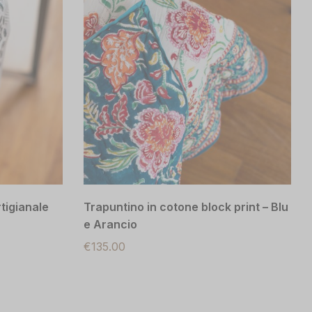
tone
Tende artigianali Mohan – Cotone e
organza – Fantasia fiori – 150×300
cm (coppia)
€
260.00