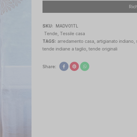
Ric
SKU:
MADV01TL
Tende
,
Tessile casa
TAGS:
arredamento casa
,
artigianato indiano
,
tende indiane a taglio
,
tende originali
Share: