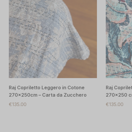
Navat: Runner in cotone artigianale
Trapuntino 
e Arancio
€
40.00
€
135.00