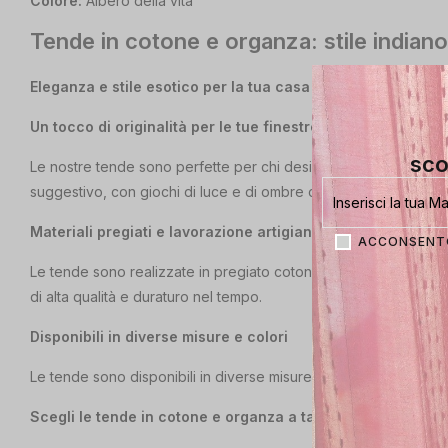
Colore:
Albero della vita
Tende in cotone e organza: stile indiano 
Eleganza e stile esotico per la tua casa con le nostre tend
Un tocco di originalità per le tue finestre
sco
Le nostre tende sono perfette per chi desidera arredare la propria
suggestivo, con giochi di luce e di ombre che donano un’atmos
Materiali pregiati e lavorazione artigianale
ACCONSENTO
Le tende sono realizzate in pregiato cotone e organza, tessuti 
di alta qualità e duraturo nel tempo.
Disponibili in diverse misure e colori
Le tende sono disponibili in diverse misure e colori per soddisf
Scegli le tende in cotone e organza a taglio per arredare la