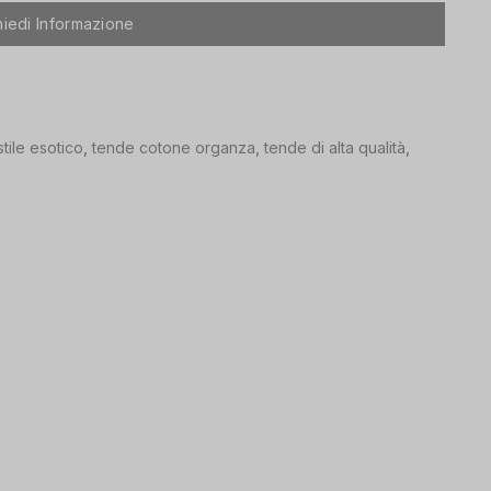
hiedi Informazione
stile esotico
,
tende cotone organza
,
tende di alta qualità
,